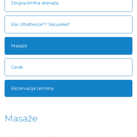
Strojna limfna drenaža
Elix Ultrafreeze™ Vacurelief
Masaže
Cenik
Rezervacija termina
Masaže