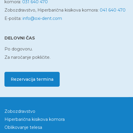
komora:
031 640 470
Zobozdravstvo, Hiperbarična kisikova komora:
041 640 470
E-pošta:
info@oxi-dent.com
DELOVNI ČAS
Po dogovoru.
Za naročanje pokličite.
Rezervacija termina
Zobozdravstvo
Hiperbarična kisikova komora
Oblikovanje telesa